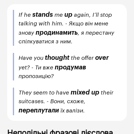
stands
up
If he
me
again, I’ll stop
talking with him. - Якщо він мене
продинамить
знову
, я перестану
спілкуватися з ним.
thought
over
Have you
the offer
продумав
yet? - Ти вже
пропозицію?
mixed up
They seem to have
their
suitcases. - Вони, схоже,
переплутали
їх валізи.
Неподільні фразові дієслова