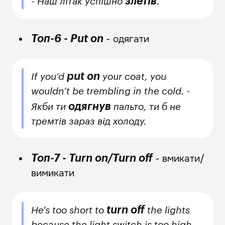
злетів
- Наш літак успішно
.
- одягати
Топ-6 - Put on
put on
If you’d
your coat, you
wouldn’t be trembling in the cold. -
одягнув
Якби ти
пальто, ти б не
тремтів зараз від холоду.
- вмикати/
Топ-7 - Turn on/Turn off
вимикати
turn off
He’s too short to
the lights
because the light switch is too high