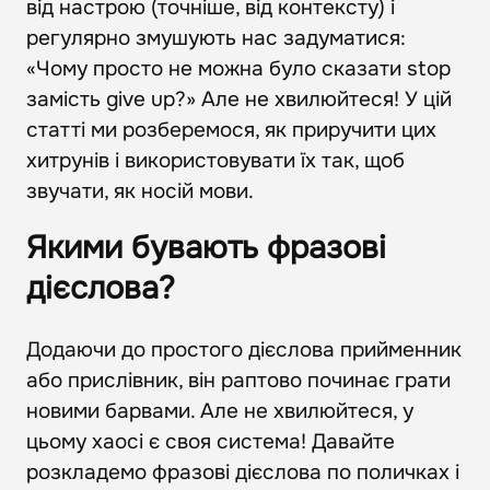
від настрою (точніше, від контексту) і
регулярно змушують нас задуматися:
«Чому просто не можна було сказати stop
замість give up?» Але не хвилюйтеся! У цій
статті ми розберемося, як приручити цих
хитрунів і використовувати їх так, щоб
звучати, як носій мови.
Якими бувають фразові
дієслова?
Додаючи до простого дієслова прийменник
або прислівник, він раптово починає грати
новими барвами. Але не хвилюйтеся, у
цьому хаосі є своя система! Давайте
розкладемо фразові дієслова по поличках і