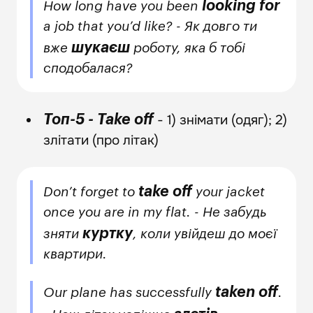
looking for
How long have you been
a job that you’d like? - Як довго ти
шукаєш
вже
роботу, яка б тобі
сподобалася?
- 1) знімати (одяг); 2)
Топ-5 - Take off
злітати (про літак)
take off
Don’t forget to
your jacket
once you are in my flat. - Не забудь
куртку
зняти
, коли увійдеш до моєї
квартири.
taken off
Our plane has successfully
.