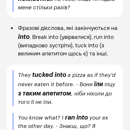
мене стільки разів?
Фразові дієслова, які закінчуються на
. Break into (увірватися), run into
into
(випадково зустріти), tuck into (з
великим апетитом щось є) та інші.
tucked into
They
a pizza as if they’d
їли
never eaten it before. - Вони
піцу
з таким апетитом
, ніби ніколи до
того її не їли.
ran into
You know what? I
your ex
the other day. - Знаєш, що? Я