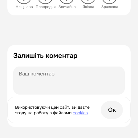
 Не цікава
 Посередня
 Звичайна
 Якісна
 Зразкова
Залишіть коментар
Відправити
Використовуючи цей сайт, ви даєте
Ок
згоду на роботу з файлами
сookies
.
Натискаючи "Підписатися", ви приймаєте умови
згоди на
обробку персональних даних.