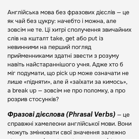
Англійська мова без фразових дієслів — це
як чай без цукру: начебто і можна, але
зовсім не те. Ці хитрі сполучення звичайних
слів на кшталт take, get або put із
невинними на перший погляд
прийменниками здатні звести з розуму
навіть найстараннішого учня. Адже хто б
міг подумати, що pick up може означати не
лише «підняти», але й «заїхати за кимось»,
а break up — зовсім не про поломку, а про
розрив стосунків?
— це
Фразові дієслова (Phrasal Verbs)
справжні хамелеони англійської мови. Вони
можуть змінювати свої значення залежно