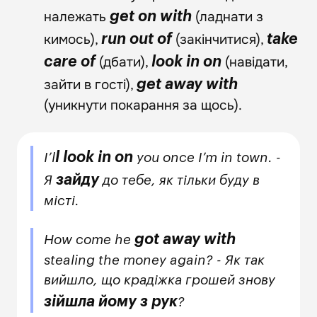
належать
(ладнати з
get on with
кимось),
(закінчитися),
run out of
take
(дбати),
(навідати,
care of
look in on
зайти в гості),
get away with
(уникнути покарання за щось).
l look in on
I’l
you once I’m in town. -
зайду
Я
до тебе, як тільки буду в
місті.
got away with
How come he
stealing the money again? - Як так
вийшло, що крадіжка грошей знову
зійшла йому з рук
?