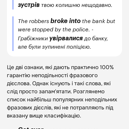
зустрів
твою колишню нещодавно.
broke into
The robbers
the bank but
were stopped by the police. -
увірвалися
Грабіжники
до банку,
але були зупинені поліцією.
Це дві ознаки, які дають практично 100%
гарантію неподільності фразового
дієслова. Однак існують і такі слова, які
слід просто запам'ятати. Розглянемо
список найбільш популярних неподільних
фразових дієслів, які не потрапляють під
вказану вище класифікацію.