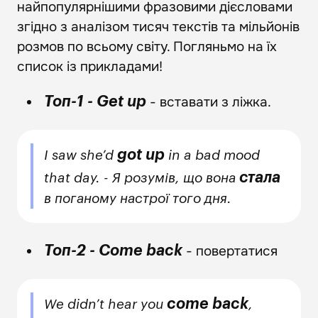
найпопулярнішими фразовими дієсловами
згідно з аналізом тисяч текстів та мільйонів
розмов по всьому світу. Погляньмо на їх
список із прикладами!
- вставати з ліжка.
Топ-1 - Get up
got up
I saw she’d
in a bad mood
стала
that day. - Я розумів, що вона
в поганому настрої того дня.
- повертатися
Топ-2 - Come back
come back
We didn’t hear you
,