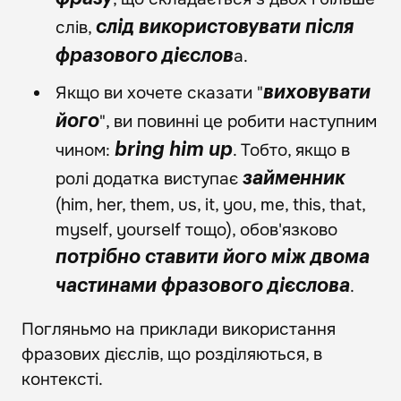
слів,
слід використовувати після
а.
фразового дієслов
Якщо ви хочете сказати "
виховувати
", ви повинні це робити наступним
його
чином:
. Тобто, якщо в
bring him up
ролі додатка виступає
займенник
(him, her, them, us, it, you, me, this, that,
myself, yourself тощо), обов'язково
потрібно ставити його між двома
.
частинами фразового дієслова
Погляньмо на приклади використання
фразових дієслів, що розділяються, в
контексті.