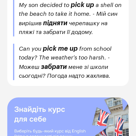
pick up
My son decided to
a shell on
the beach to take it home. - Мій син
підняти
вирішив
черепашку на
пляжі та забрати її додому.
pick me up
Can you
from school
today? The weather’s too harsh. -
забрати
Можеш
мене зі школи
сьогодні? Погода надто жахлива.