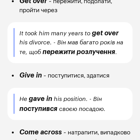
- пережити, подолати,
Get over
пройти через
get over
It took him many years to
his divorce. - Він мав багато років на
пережити розлучення
те, щоб
.
- поступитися, здатися
Give in
gave in
He
his position. - Він
поступився
своєю посадою.
- натрапити, випадково
Come across