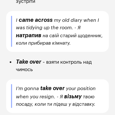
зустріти
came across
I
my old diary when I
was tidying up the room. - Я
натрапив
на свій старий щоденник,
коли прибирав кімнату.
- взяти контроль над
Take over
чимось
take over
I’m gonna
your position
візьму
when you resign. - Я
твою
посаду, коли ти підеш у відставку.