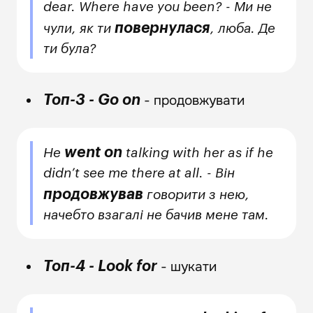
dear. Where have you been? - Ми не
повернулася
чули, як ти
, люба. Де
ти була?
- продовжувати
Топ-3 - Go on
went on
He
talking with her as if he
didn’t see me there at all. - Він
продовжував
говорити з нею,
начебто взагалі не бачив мене там.
- шукати
Топ-4 - Look for