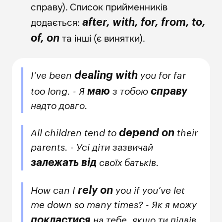
справу). Список прийменників
додається:
after, with, for, from, to,
та інші (є винятки).
of, on
dealing with
I’ve been
you for far
маю
справу
too long. - Я
з тобою
надто довго.
depend on
All children tend to
their
parents. - Усі діти зазвичай
залежать від
своїх батьків.
rely on
How can I
you if you’ve let
me down so many times? - Як я можу
покластися
на тебе, якщо ти підвів