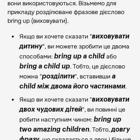
вони використовуються. Візьмемо для
прикладу розділюване фразове дієслово
bring up (виховувати).
Якщо ви хочете сказати "
виховувати
", ви можете зробити це двома
дитину
способами:
або
bring up a child
. Тобто, це дієслово
bring a child up
можна "
", вставивши
розділити
a
.
child між двома його частинами
Якщо ви хочете сказати "
виховувати
", ви повинні це
двох чудових дітей
робити наступним чином:
bring up
. Тобто,
two amazing children
довгу
, що складається з двох і більше
фразу