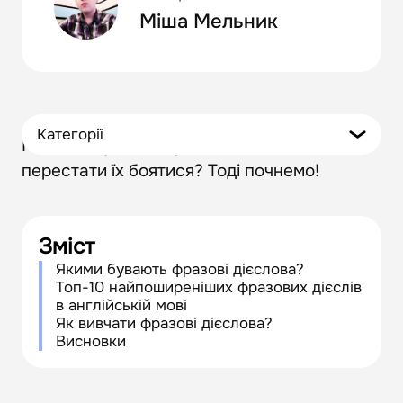
Міша Мельник
Категорії
Готові зануритися у світ фразових дієслів і
перестати їх боятися? Тоді почнемо!
Зміст
Якими бувають фразові дієслова?
Топ-10 найпоширеніших фразових дієслів
в англійській мові
Як вивчати фразові дієслова?
Висновки