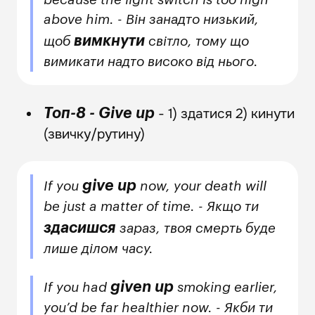
above him. - Він занадто низький,
вимкнути
щоб
світло, тому що
вимикати надто високо від нього.
- 1) здатися 2) кинути
Топ-8 - Give up
(звичку/рутину)
give up
If you
now, your death will
be just a matter of time. - Якщо ти
здасишся
зараз, твоя смерть буде
лише ділом часу.
given up
If you had
smoking earlier,
you’d be far healthier now. - Якби ти