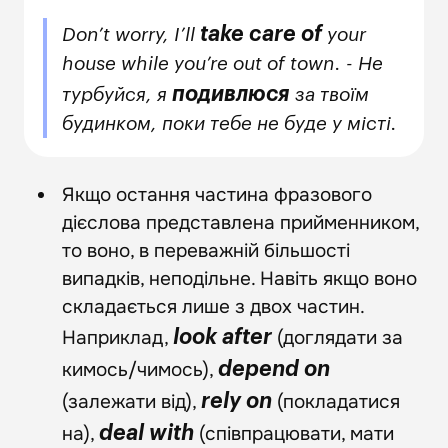
take care of
Don’t worry, I’ll
your
house while you’re out of town. - Не
подивлюся
турбуйся, я
за твоїм
будинком, поки тебе не буде у місті.
Якщо остання частина фразового
дієслова представлена прийменником,
то воно, в переважній більшості
випадків, неподільне. Навіть якщо воно
складається лише з двох частин.
Наприклад,
(доглядати за
look after
кимось/чимось),
depend on
(залежати від),
(покладатися
rely on
на),
(співпрацювати, мати
deal with