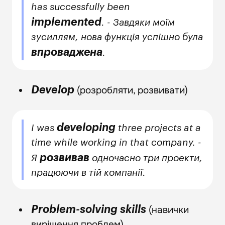
has successfully been
implemented
. - Завдяки моїм
зусиллям, нова функція успішно була
впроваджена
.
(розробляти, розвивати)
Develop
developing
I was
three projects at a
time while working in that company. -
розвивав
Я
одночасно три проекти,
працюючи в тій компанії.
(навички
Problem-solving skills
вирішення проблем)