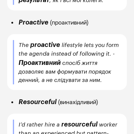
, як і всі мої колеги.
(проактивний)
Proactive
proactive
The
lifestyle lets you form
the agenda instead of following it. -
Проактивний
спосіб життя
дозволяє вам формувати порядок
денний, а не слідувати за ним.
(винахідливий)
Resourceful
resourceful
I’d rather hire a
worker
than an experienced but pattern-