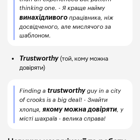
thinking one. - Я краще найму
винахідливого
працівника, ніж
досвідченого, але мислячого за
шаблоном.
(той, кому можна
Trustworthy
довіряти)
trustworthy
Finding a
guy in a city
of crooks is a big deal! - Знайти
якому можна довіряти
хлопця,
, у
місті шахраїв - велика справа!