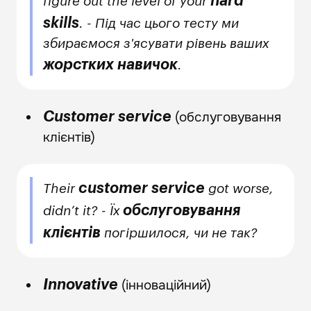
hard
figure out the level of your
skills
. - Під час цього тесту ми
збираємося з'ясувати рівень ваших
жорстких навичок
.
(обслуговування
Customer service
клієнтів)
customer service
Their
got worse,
обслуговування
didn’t it? - Їх
клієнтів
погіршилося, чи не так?
(інноваційний)
Innovative