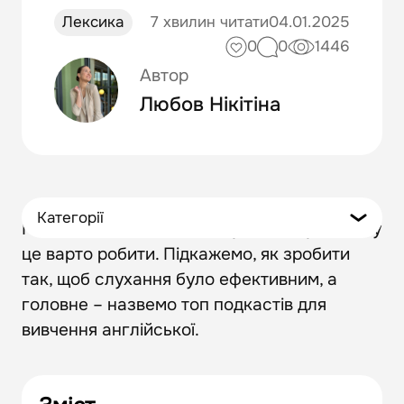
Лексика
7 хвилин читати
04.01.2025
0
0
1446
Автор
Любов Нікітіна
Категорії
Поговоримо про те, де слухати шоу та чому
це варто робити. Підкажемо, як зробити
так, щоб слухання було ефективним, а
головне – назвемо топ подкастів для
вивчення англійської.