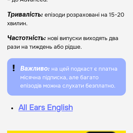
епізоди розраховані на 15-20
Тривалість:
хвилин.
нові випуски виходять два
Частотність:
рази на тиждень або рідше.
на цей подкаст є платна
Важливо:
місячна підписка, але багато
епізодів можна слухати безплатно.
All Ears English