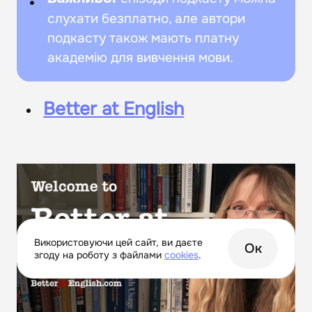
слухати безплатно, але автори
подкасту також мають платну
академію для вивчення мови.
Better at English
Використовуючи цей сайт, ви даєте
Ок
згоду на роботу з файлами
сookies
.