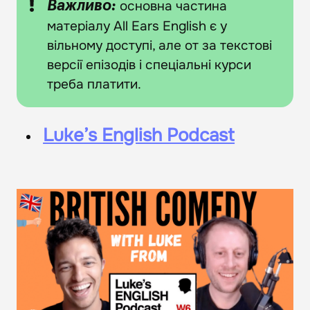
основна частина
Важливо:
матеріалу All Ears English є у
вільному доступі, але от за текстові
версії епізодів і спеціальні курси
треба платити.
Luke’s English Podcast