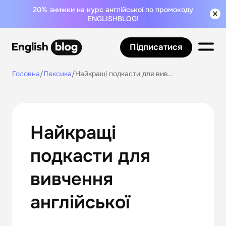
20% знижки на курс англійської по промокоду
ENGLISHBLOG!
Підписатися
Головна
/
Лексика
/
Найкращі подкасти для вивчення англійської
Найкращі
подкасти для
вивчення
англійської