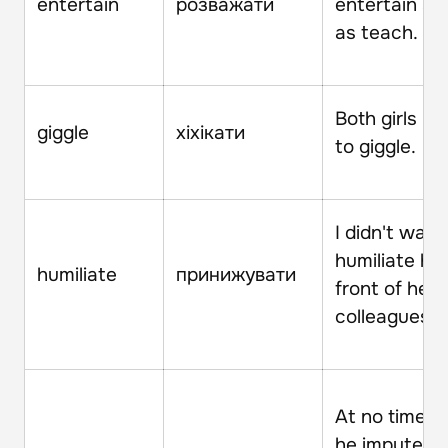
entertain
розважати
entertain as
as teach.
Both girls b
giggle
хіхікати
to giggle.
I didn't want
humiliate her
humiliate
принижувати
front of her
colleagues.
At no time m
he impute