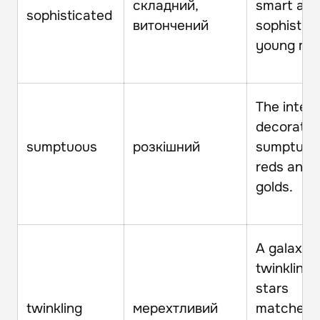
складний,
smart an
sophisticated
витончений
sophistic
young ma
The interio
decorated
sumptuous
розкішний
sumptuou
reds and
golds.
A galaxy 
twinkling
stars
twinkling
мерехтливий
matched 