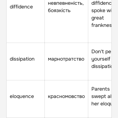
невпевненість,
diffidence 
diffidence
боязкість
spoke with
great
frankness.
Don't permi
dissipation
марнотратство
yourself th
dissipation.
Parents ar
eloquence
красномовство
swept alon
her eloque