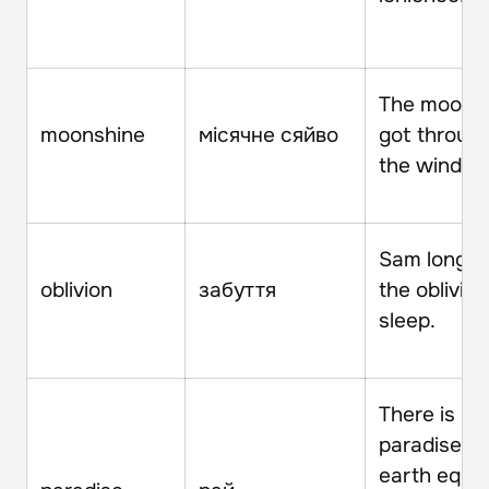
The moons
moonshine
місячне сяйво
got throug
the window
Sam longed
oblivion
забуття
the oblivion
sleep.
There is no
paradise o
earth equal