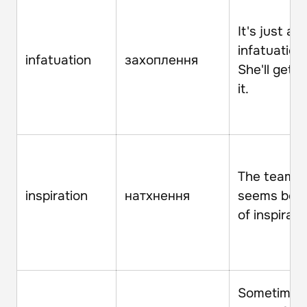
It's just an
infatuation.
infatuation
захоплення
She'll get o
it.
The team 
inspiration
натхнення
seems bere
of inspirati
Sometimes