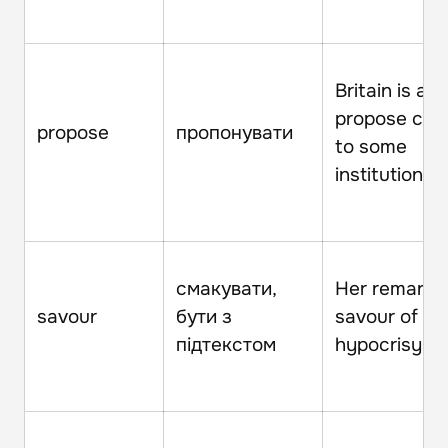
Britain is ab
propose cha
propose
пропонувати
to some
institutions.
смакувати,
Her remarks
savour
бути з
savour of
підтекстом
hypocrisy.