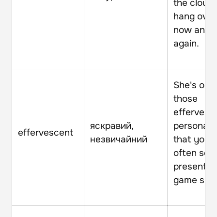
the cloud
hang over 
now and
again.
She's one
those
effervesc
яскравий,
personalit
effervescent
незвичайний
that you
often see
presentin
game sho