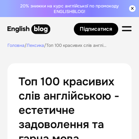
20% знижки на курс англійської по промокоду
ENGLISHBLOG!
Підписатися
Головна
/
Лексика
/
Топ 100 красивих слів англійською - естетичне задоволення та гарна мова
Топ 100 красивих
слів англійською -
естетичне
задоволення та
гарна мова