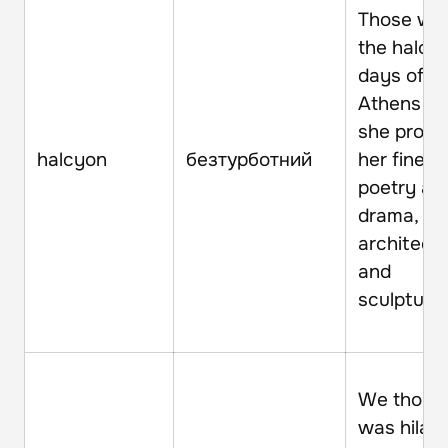
Those we
the halcy
days of
Athens w
she prod
halcyon
безтурботний
her finest
poetry an
drama,
architect
and
sculpture.
We though
was hilari