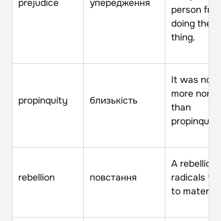
prejudice
упередження
person fro
doing the r
thing.
It was noth
more nor le
propinquity
близькість
than
propinquity
A rebellion
rebellion
повстання
radicals fai
to materiali