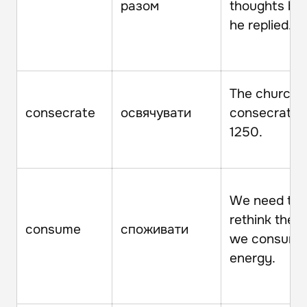
разом
thoughts be
he replied.
The church 
consecrate
освячувати
consecrated
1250.
We need to
rethink the 
consume
споживати
we consum
energy.