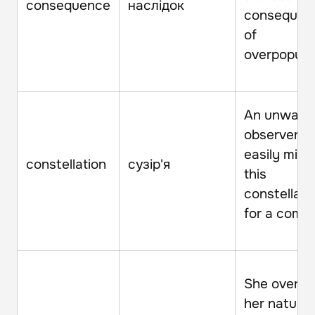
consequence
наслідок
consequen
of
overpopulat
An unwary
observer c
easily mist
constellation
сузір'я
this
constellati
for a comet
She overc
her natural