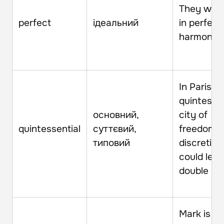
They wor
perfect
ідеальний
in perfect
harmony.
In Paris, t
quintessen
основний,
city of
quintessential
суттєвий,
freedom 
типовий
discretion
could lead
double life
Mark is a