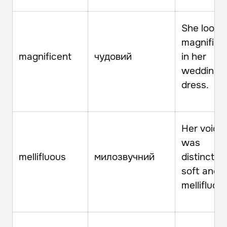
She looke
magnifice
magnificent
чудовий
in her
wedding
dress.
Her voice
was
mellifluous
милозвучний
distinctive
soft and
mellifluous