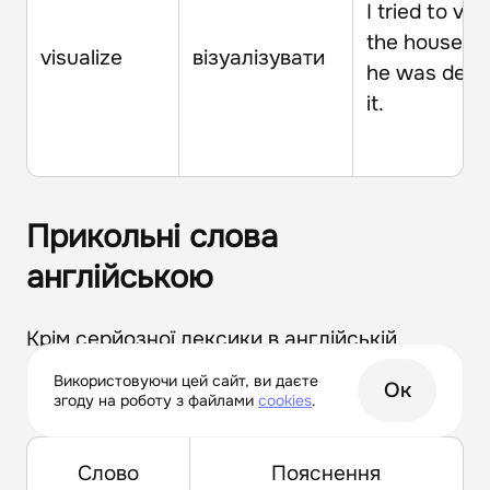
I tried to vis
the house wh
visualize
візуалізувати
he was descr
it.
Прикольні слова
англійською
Крім серйозної лексики в англійській
існують прикольні слівця, кількість яких
Використовуючи цей сайт, ви даєте
Ок
зростає з кожним роком.
згоду на роботу з файлами
сookies
.
Слово
Пояснення