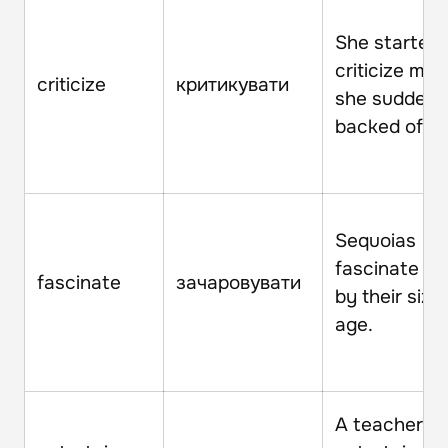
She started 
criticize me,
criticize
критикувати
she suddenl
backed off.
Sequoias
fascinate pe
fascinate
зачаровувати
by their size
age.
A teacher s