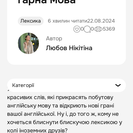
Лексика
6 хвилин читати
22.08.2024
0
0
5369
Автор
Любов Нікітіна
Категорії
У нашій статті ми зібрали для вас топ 100
красивих слів, які прикрасять побутову
англійську мову та відкриють нові грані
вашої англійської. Ну і, до того ж, кому не
хочеться блиснути блискучою лексикою у
колі іноземних друзів?