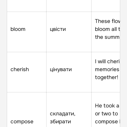
These flower
bloom
цвісти
bloom all th
the summer.
I will cherish
cherish
цінувати
memories of
together!
He took a m
складати,
or two to
compose
збирати
compose his