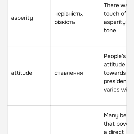
There was 
нерівність,
touch of
asperity
різкість
asperity in 
tone.
People's
attitude
attitude
ставлення
towards th
president
varies wide
Many belie
that povert
a direct