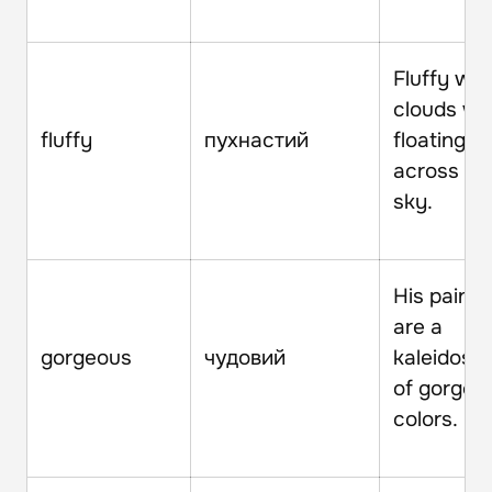
Fluffy whi
clouds we
fluffy
пухнастий
floating
across th
sky.
His painti
are a
gorgeous
чудовий
kaleidosc
of gorgeo
colors.