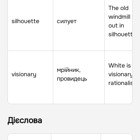
The old
windmill st
silhouette
силует
out in
silhouette.
White is bo
мрійник,
visionary
visionary a
провидець
rationalist.
Дієслова