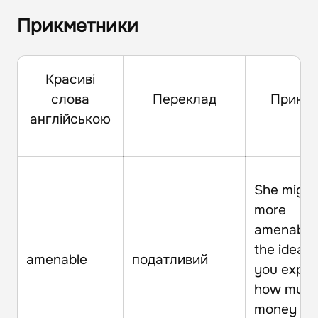
Прикметники
Красиві
слова
Переклад
Прикл
англійською
She might
more
amenable
the idea if
amenable
податливий
you expla
how muc
money it