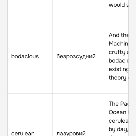
would sav
And the
Machine 
crufty an
bodacious
безрозсудний
bodacious
existing in
theory onl
The Pacifi
Ocean is
cerulean 
by day, a
cerulean
лазуровий