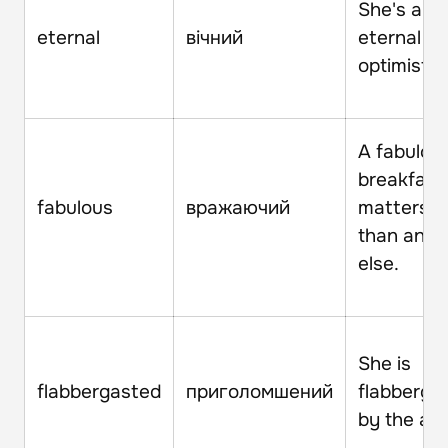
She's an
eternal
вічний
eternal
optimist.
A fabulou
breakfast
fabulous
вражаючий
matters 
than anyt
else.
She is
flabbergasted
приголомшений
flabberga
by the affa