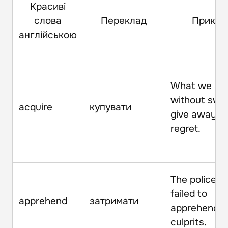
Красиві
слова
Переклад
Прикла
англійською
What we acq
without swe
acquire
купувати
give away w
regret.
The police h
failed to
apprehend
затримати
apprehend t
culprits.