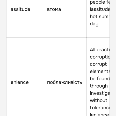
people feel
lassitude
втома
lassitude o
hot summe
day.
All practice
corruption
corrupt
elements sh
be found o
lenience
поблажливість
through
investigati
without
tolerance o
lenience.