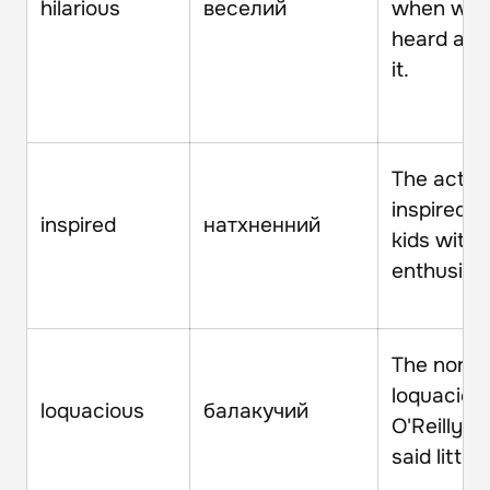
hilarious
веселий
when we f
heard abo
it.
The actor
inspired t
inspired
натхненний
kids with 
enthusias
The norma
loquaciou
loquacious
балакучий
O'Reilly h
said little.