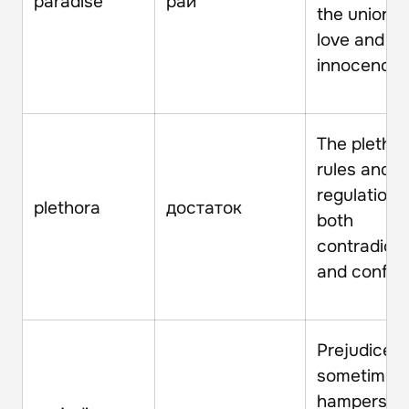
paradise
рай
the union o
love and
innocence.
The plethor
rules and
regulations 
plethora
достаток
both
contradict
and confus
Prejudice
sometimes
hampers a