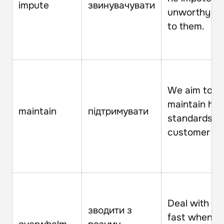
impute
звинувачувати
unworthy mo
to them.
We aim to
maintain hig
maintain
підтримувати
standards o
customer ca
Deal with st
зводити з
fast wheneve