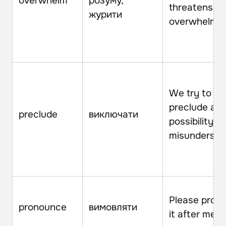
overwhelm
розуму,
threatens to
журити
overwhelm y
We try to
preclude an
preclude
виключати
possibility of
misundersta
Please pron
pronounce
вимовляти
it after me.