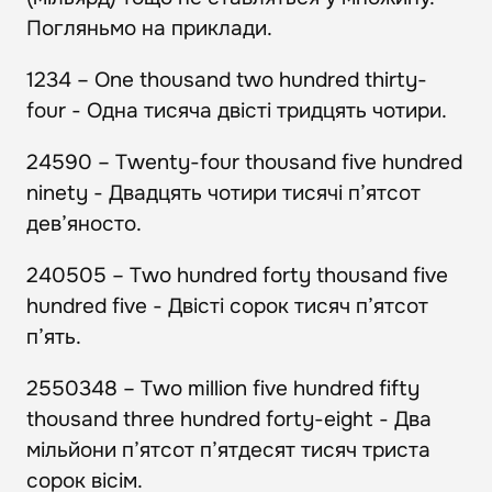
Погляньмо на приклади.
1234 – One thousand two hundred thirty-
four - Одна тисяча двісті тридцять чотири.
24590 – Twenty-four thousand five hundred
ninety - Двадцять чотири тисячі п’ятсот
дев’яносто.
240505 – Two hundred forty thousand five
hundred five - Двісті сорок тисяч п’ятсот
п’ять.
2550348 – Two million five hundred fifty
thousand three hundred forty-eight - Два
мільйони п’ятсот п’ятдесят тисяч триста
сорок вісім.