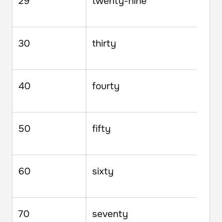
29
twenty-nine
30
thirty
40
fourty
50
fifty
60
sixty
70
seventy