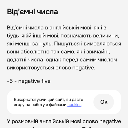
Від’ємні числа
Від’ємні числа в англійській мові, як і в
будь-якій іншій мові, позначають величини,
які менші за нуль. Пишуться і вимовляються
вони абсолютно так само, як і звичайні,
додатні числа, однак перед самим числом
використовується слово negative.
-5 - negative five
-4.7 - negative four point seven
Використовуючи цей сайт, ви даєте
Ок
згоду на роботу з файлами
сookies
.
-134 - negative one hundred thirty four
У розмовній англійській мові слово negative