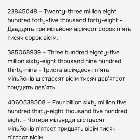
23845048 – Twenty-three million eight
hundred forty-five thousand forty-eight -
Двадцять три мільйони вісімсот сорок п’ять
тисяч сорок вісім.
385068939 – Three hundred eighty-five
million sixty-eight thousand nine hundred
thirty-nine - Триста вісімдесят п’ять
мільйонів шістдесят вісім тисяч дев’ятсот
тридцять дев’ять.
4060538508 – Four billion sixty million five
hundred thirty-eight thousand five hundred
eight - Чотири мільярди шістдесят
мільйонів п’ятсот тридцять вісім тисяч
п’ятсот вісім.