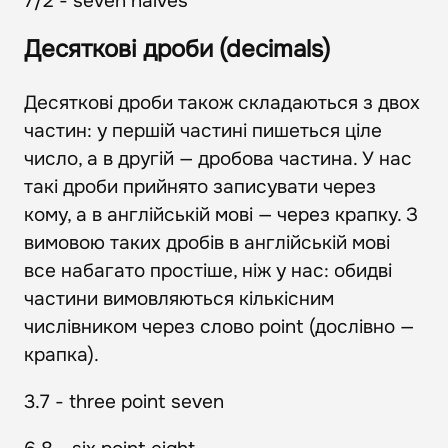
7/2 - seven halves
Десяткові дроби (decimals)
Десяткові дроби також складаються з двох
частин: у першій частині пишеться ціле
число, а в другій — дробова частина. У нас
такі дроби прийнято записувати через
кому, а в англійській мові — через крапку. З
вимовою таких дробів в англійській мові
все набагато простіше, ніж у нас: обидві
частини вимовляються кількісним
числівником через слово point (дослівно —
крапка).
3.7 - three point seven