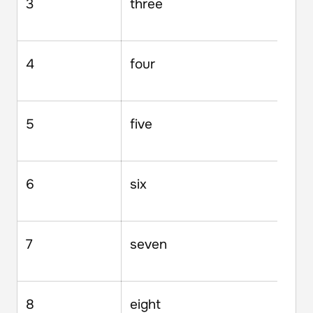
3
three
4
four
5
five
6
six
7
seven
8
eight