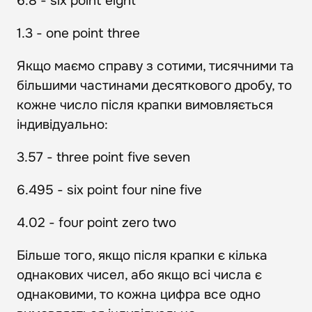
6.8 - six point eight
1.3 - one point three
Якщо маємо справу з сотими, тисячними та
більшими частинами десяткового дробу, то
кожне число після крапки вимовляється
індивідуально:
3.57 - three point five seven
6.495 - six point four nine five
4.02 - four point zero two
Більше того, якщо після крапки є кілька
однакових чисел, або якщо всі числа є
однаковими, то кожна цифра все одно