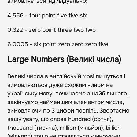
вимовляється індивідуально:
4.556 - four point five five six
0.322 - zero point three two two
6.0005 - six point zero zero zero five
Large Numbers (Великі числа)
Великі числа в англійській мові пишуться і
вимовляються дуже схожим чином на
українську мову: починаємо з найбільшого,
закінчуємо найменшим елементом числа,
вимовляючи по 3 цифри поспіль. Звертаємо
вашу увагу, що слова hundred (сотня),
thousand (тисяча), million (мільйон), billion
(мільярд) тощо не ставляться у множину.