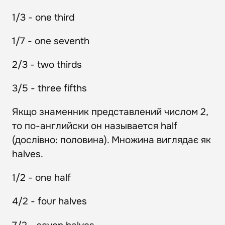
1/3 - one third
1/7 - one seventh
2/3 - two thirds
3/5 - three fifths
Якщо знаменник представлений числом 2,
то по-английски он называется half
(дослівно: половина). Множина виглядає як
halves.
1/2 - one half
4/2 - four halves