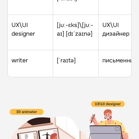
UX\UI
[juː-ɛks]\[juː-
UX\UI
designer
aɪ] [dɪˈzaɪnə]
дизайнер
writer
[ˈraɪtə]
письменник