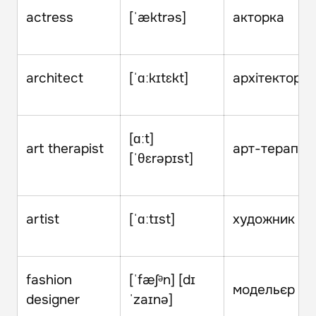
actress
[ˈæktrəs]
акторка
architect
[ˈɑːkɪtɛkt]
архітектор
[ɑːt]
art therapist
арт-терапев
[ˈθɛrəpɪst]
artist
[ˈɑːtɪst]
художник
fashion
[ˈfæʃᵊn] [dɪ
модельєр
designer
ˈzaɪnə]