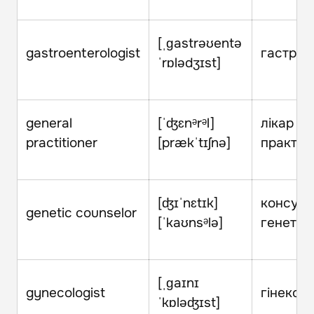
[ˌɡastrəʊentə
gastroenterologist
гастрое
ˈrɒlədʒɪst]
general
[ˈʤɛnᵊrᵊl]
лікар за
practitioner
[prækˈtɪʃnə]
практик
[ʤɪˈnɛtɪk]
консуль
genetic counselor
[ˈkaʊnsᵊlə]
генетик
[ˌɡaɪnɪ
gynecologist
гінекол
ˈkɒləʤɪst]