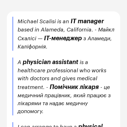
IT manager
Michael Scalisi is an
based in Alameda, California. - Майкл
IT-менеджер
Скалісі —
з Аламеди,
Каліфорнія.
physician assistant
A
is a
healthcare professional who works
with doctors and gives medical
Помічник лікаря
treatment. -
- це
медичний працівник, який працює з
лікарями та надає медичну
допомогу.
physical
I can arrange to have a