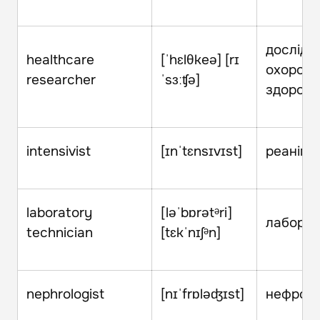
дослідн
healthcare
[ˈhɛlθkeə] [rɪ
охорон
researcher
ˈsɜːʧə]
здоров'
intensivist
[ɪnˈtɛnsɪvɪst]
реаніма
laboratory
[ləˈbɒrətᵊri]
лаборан
technician
[tɛkˈnɪʃᵊn]
nephrologist
[nɪˈfrɒləʤɪst]
нефрол