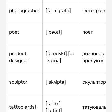
photographer
[fəˈtɒɡrəfə]
фотограф
poet
[ˈpəʊɪt]
поет
product
[ˈprɒdʌkt] [dɪ
дизайнер
designer
ˈzaɪnə]
продукту
sculptor
[ˈskʌlptə]
скульптор
[təˈtuː]
tattoo artist
татуювальни
[ˈɑːtɪst]