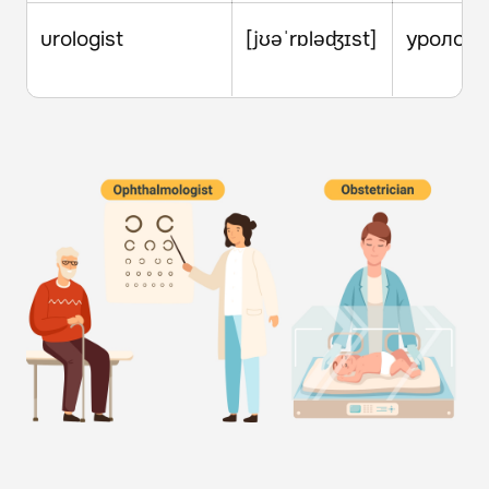
urologist
[jʊəˈrɒləʤɪst]
уролог