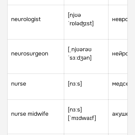
[njʊə
neurologist
невроло
ˈrɒləʤɪst]
[ˌnjʊərəʊ
neurosurgeon
нейрохі
ˈsɜːdʒən]
nurse
[nɜːs]
медсес
[nɜːs]
nurse midwife
акушер
[ˈmɪdwaɪf]