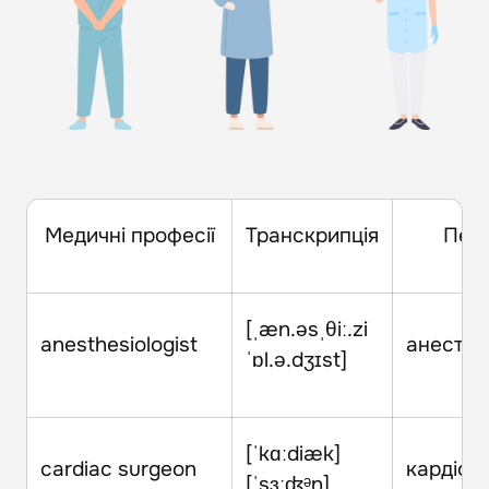
Медичні професії
Транскрипція
Пер
[ˌæn.əsˌθiː.zi
anesthesiologist
анестез
ˈɒl.ə.dʒɪst]
[ˈkɑːdiæk]
cardiac surgeon
кардіохі
[ˈsɜːʤᵊn]