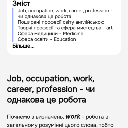
Зміст
Job, occupation, work, career, profession -
чи однакова це робота
Поширені професії світу англійською
Творчі професії та сфера мистецтва - art
Сфера медицини - Medicine
Сфера освіти - Education
Сфера державної служби - Government
Більше...
occupations
Сфера правопорядку та правосуддя -
Law enforcement and jurisprudence
Сфера IT-технологій - Information
technology
Job, occupation, work,
Сфера обслуговування - Service
Сфера кулінарії - Cooking
career, profession - чи
Beauty-фахівці
Сфера ЗМІ - Media
однакова це робота
Сфера управління та економіки -
Economics and management
Сфера науки - Science
Почнемо з визначень,
- робота в
work
Транспортна зона – Transport
загальному розумінні цього слова, тобто
Технічні професії англійською - Technical