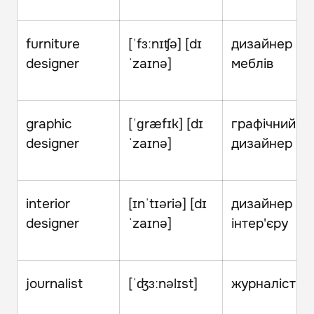
furniture
[ˈfɜːnɪʧə] [dɪ
дизайнер
designer
ˈzaɪnə]
меблів
graphic
[ˈɡræfɪk] [dɪ
графічний
designer
ˈzaɪnə]
дизайнер
interior
[ɪnˈtɪəriə] [dɪ
дизайнер
designer
ˈzaɪnə]
інтер'єру
journalist
[ˈʤɜːnəlɪst]
журналіст