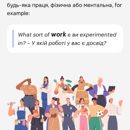
Field
будь-яка праця, фізична або ментальна, for
Сфера сільського господарства -
example:
Agriculture
Робота в екстрених службах
Незвичайні професії - unusual
professions
work
What sort of
є ви experimented
in? – У якій роботі у вас є досвід?