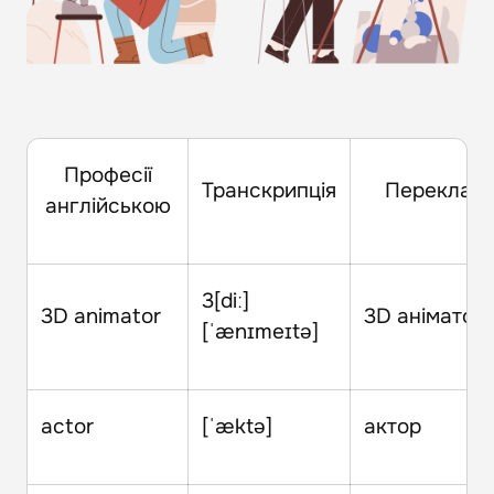
Професії
Транскрипція
Переклад
англійською
3[diː]
3D animator
3D аніматор
[ˈænɪmeɪtə]
actor
[ˈæktə]
актор