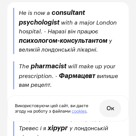
consultant
He is now a
psychologist
with a major London
hospital. - Наразі він працює
психологом-консультантом
у
великій лондонській лікарні.
pharmacist
The
will make up your
Фармацевт
prescription. -
випише
вам рецепт.
My name is Frederick Treves and I'm a
Використовуючи цей сайт, ви даєте
Ок
surgeon
here at the London
згоду на роботу з файлами
сookies
.
Hospital. - Мене звуть Фредерік
хірург
Тревес і я
у лондонській