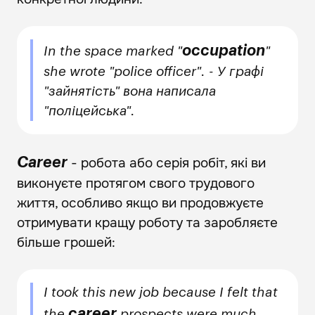
occupation
In the space marked "
"
she wrote "police officer". - У графі
"зайнятість" вона написала
"поліцейська".
- робота або серія робіт, які ви
Career
виконуєте протягом свого трудового
життя, особливо якщо ви продовжуєте
отримувати кращу роботу та заробляєте
більше грошей:
I took this new job because I felt that
career
the
prospects were much