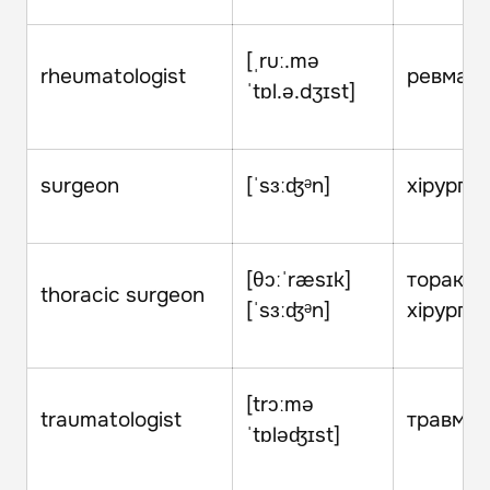
[ˌruː.mə
rheumatologist
ревмато
ˈtɒl.ə.dʒɪst]
surgeon
[ˈsɜːʤᵊn]
хірург
[θɔːˈræsɪk]
торакал
thoracic surgeon
[ˈsɜːʤᵊn]
хірург
[trɔːmə
traumatologist
травмат
ˈtɒləʤɪst]