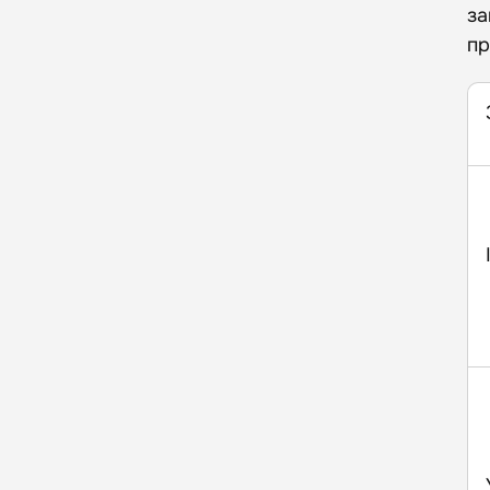
за
пр