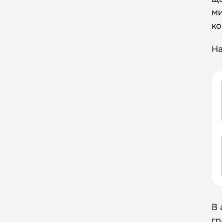
ми
ко
На
В 
гр