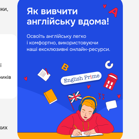
ки,
ї
ників
ких