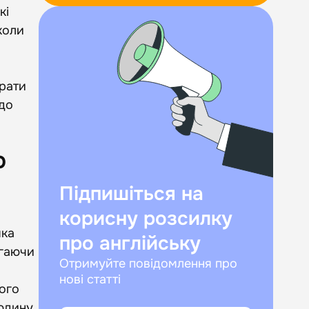
кі
коли
рати
 до
о
Підпишіться на
корисну розсилку
яка
про англійську
агаючи
Отримуйте повідомлення про
нові статті
того
юдину,