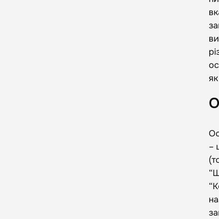
вк
за
ви
рі
ос
як
О
Ос
– 
(т
“Щ
“К
на
за