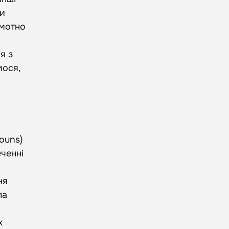
ти
амотно
я з
мося,
ouns)
еченні
о
ня
па
х