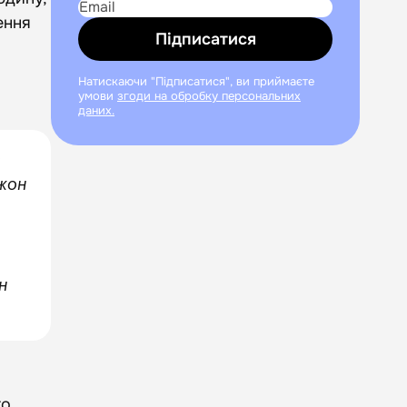
ення
Підписатися
Натискаючи "Підписатися", ви приймаєте
умови
згоди на обробку персональних
даних.
s
Джон
н
го