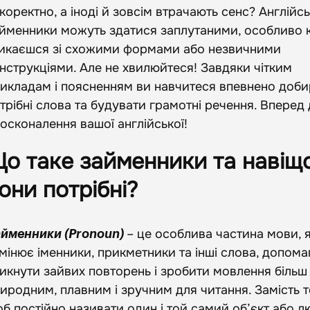
коректно, а іноді й зовсім втрачають сенс? Англійсь
йменники можуть здатися заплутаними, особливо 
икаєшся зі схожими формами або незвичними
нструкціями. Але не хвилюйтеся! Завдяки чітким
икладам і поясненням ви навчитеся впевнено доби
трібні слова та будувати грамотні речення. Вперед
осконалення вашої англійської!
о таке займенники та навіщ
они потрібні?
– це особлива частина мови, 
йменники (Pronoun)
мінює іменники, прикметники та інші слова, допом
икнути зайвих повторень і зробити мовлення більш
иродним, плавним і зручним для читання. Замість 
б постійно називати один і той самий об’єкт або л