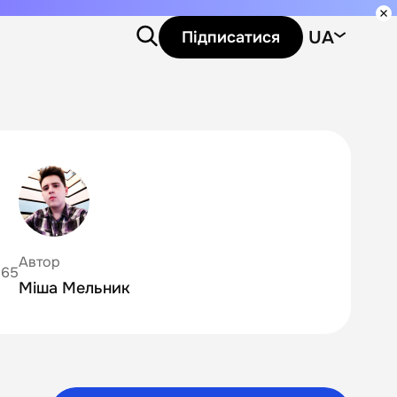
UA
Підписатися
Автор
965
Міша Мельник