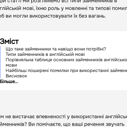
цій статті ми розглянемо всі типи займенників в
глійській мові, їхню роль у мовленні та типові помил
б ви могли використовувати їх без вагань.
Зміст
Що таке займенники та навіщо вони потрібні?
Типи займенників в англійській мові
Порівняльна таблиця основних займенників англійсько
мови
Найбільш поширені помилки при використанні займен
Висновок
Більше...
м не вистачає впевненості у використанні англійсь
йменників? Ви помічаєте, що ваші речення звучать