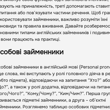
азують на приналежність, треті допомагають стави
питання або пов’язувати частини речення. Щоб гр
користовувати займенники, важливо розуміти їхні
зновиди та правила вживання. Давайте розберемос
новними типами англійських займенників і подиви
 вони працюють на практиці.
собові займенники
обові займенники в англійській мові (Personal pron
це слова, які виступають у ролі головного діяча в р
обто підмета), відповідаючи на запитання “Хто?” аб
о?”, а також у ролі додатка, відповідаючи на питан
ого/Чого?”, “Кому/Чому?”, “Ким/Чим?”. Перша гру
зивається підметні займенники, а друга – об’єктні
йменники. Розглянемо таблицю особових підметни