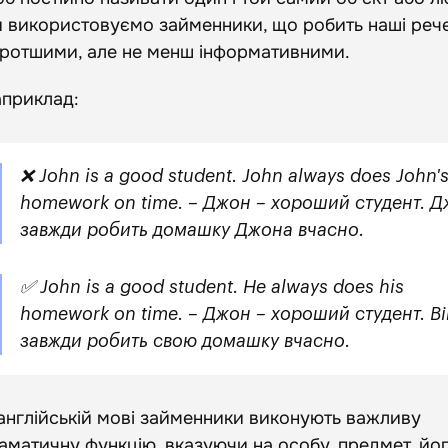
 використовуємо займенники, що робить наші реч
ротшими, але не менш інформативними.
приклад:
❌ John is a good student. John always does John'
homework on time. – Джон – хороший студент. 
завжди робить домашку Джона вчасно.
✅ John is a good student. He always does his
homework on time. – Джон – хороший студент. Ві
завжди робить свою домашку вчасно.
англійській мові займенники виконують важливу
аматичну функцію, вказуючи на особу, предмет, йо