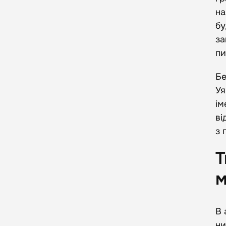
на
бу
за
пи
Бе
Уя
ім
ві
з 
Т
м
В 
ни