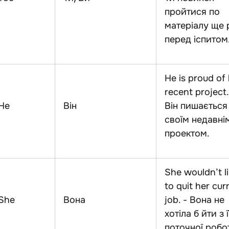
пройтися по
матеріалу ще 
перед іспитом
He is proud of 
recent project.
He
Він
Він пишається
своїм недавні
проектом.
She wouldn’t l
to quit her cur
She
Вона
job. - Вона не
хотіла б йти з ї
поточної робо