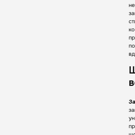
не
за
ст
ко
пр
по
вд
Щ
в
За
за
ун
пр
що