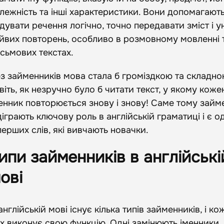
лежність та інші характеристики. Вони допомагают
дувати речення логічно, точно передавати зміст і у
йвих повторень, особливо в розмовному мовленні 
сьмових текстах.
з займенників мова стала б громіздкою та складно
віть, як незручно було б читати текст, у якому коже
енник повторюється знову і знову! Саме тому займ
діграють ключову роль в англійській граматиці і є 
перших слів, які вивчають новачки.
ипи займенників в англійські
ові
англійській мові існує кілька типів займенників, і ко
х виконує свою функцію. Одні замінюють іменники, 