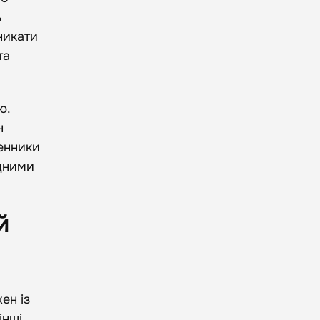
ь
никати
та
ю.
н
енники
одними
й
жен із
інші