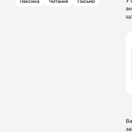
У 
Лексика
Читання
Письмо
ан
що
Ва
за