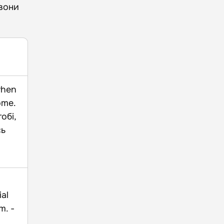
 вони
 when
ome.
обі,
сь
o
ial
m. -