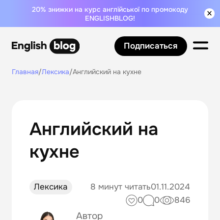
20% знижки на курс англійської по промокоду
ENGLISHBLOG!
Подписаться
Главная
/
Лексика
/
Английский на кухне
Английский на
кухне
Лексика
8 минут читать
01.11.2024
0
0
846
Автор