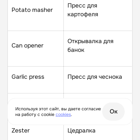
Пресс для
Potato masher
картофеля
Открывалка для
Can opener
банок
Garlic press
Пресс для чеснока
Meat tenderizer
Молоток для мяса
Используя этот сайт, вы даете согласие
Ок
на работу с cookie
сookies
.
Zester
Цедралка