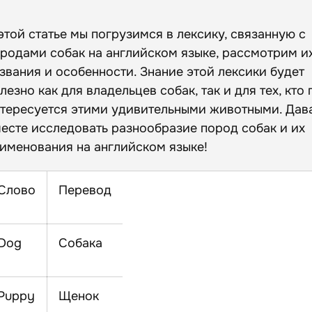
Собаки-компаньоны и декоративные собаки
Борзые - Sighthounds
Неохотничьи собаки — Non-sporting dogs
этой статье мы погрузимся в лексику, связанную с
Дрессировка собак - Dog training
родами собак на английском языке, рассмотрим и
Словарь собаковода
звания и особенности. Знание этой лексики будет
лезно как для владельцев собак, так и для тех, кто
тересуется этими удивительными животными. Дав
есте исследовать разнообразие пород собак и их
именования на английском языке!
Слово
Перевод
Dog
Собака
Puppy
Щенок