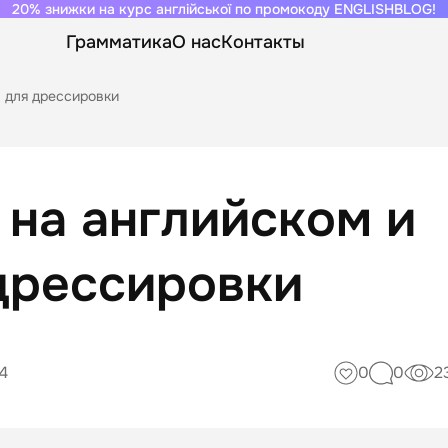
20% знижки на курс англійської по промокоду ENGLISHBLOG!
Грамматика
О нас
Контакты
 для дрессировки
 на английском и
дрессировки
4
0
0
2