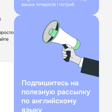
х
 просто
айте
Подпишитесь на
полезную рассылку
по английскому
языку