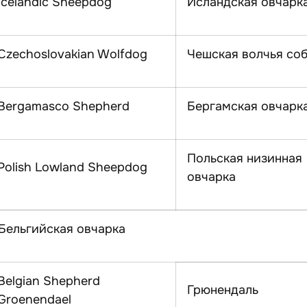
Icelandic Sheepdog
Исландская овчарк
Czechoslovakian Wolfdog
Чешская волчья со
Bergamasco Shepherd
Бергамская овчарк
Польская низинная
Polish Lowland Sheepdog
овчарка
Бельгийская овчарка
Belgian Shepherd
Грюнендаль
Groenendael