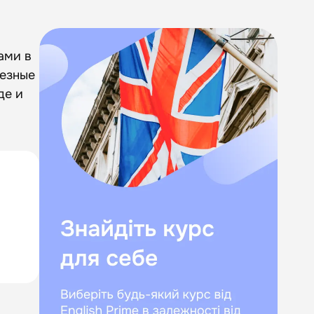
ами в
лезные
де и
как