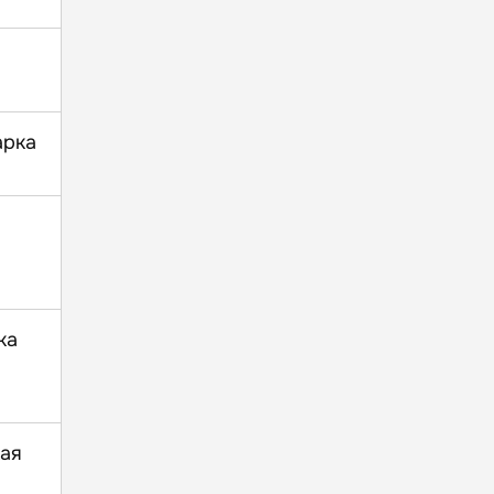
арка
ка
ая