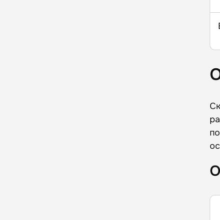
О
Ск
ра
по
ос
О