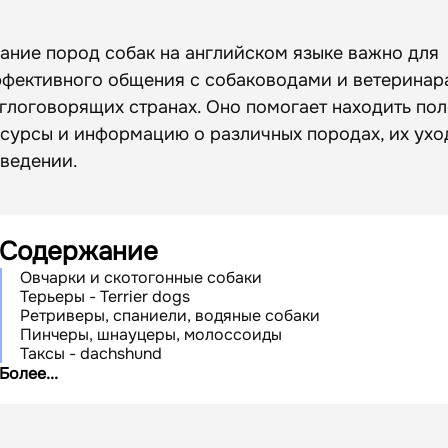
ание пород собак на английском языке важно для
фективного общения с собаководами и ветеринар
глоговорящих странах. Оно помогает находить по
сурсы и информацию о различных породах, их ухо
ведении.
Содержание
Овчарки и скотогонные собаки
Терьеры - Terrier dogs
Ретриверы, спаниели, водяные собаки
Пинчеры, шнауцеры, молоссоиды
Таксы - dachshund
Шпицы - spitz
Более...
Гончие и родственные породы - (написать в заголовке 
на англ)
Легавые (указующие собаки) - Pointing Breeds