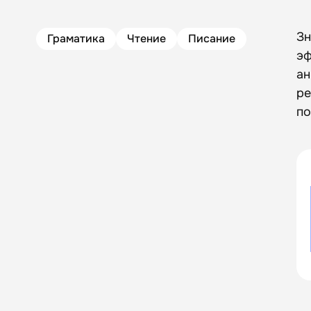
Зн
Граматика
Чтение
Писание
эф
ан
ре
по