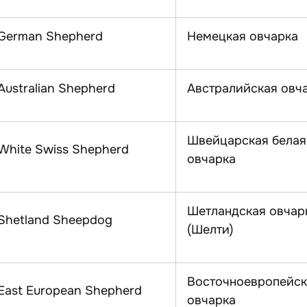
German Shepherd
Немецкая овчарка
Australian Shepherd
Австралийская овч
Швейцарская белая
White Swiss Shepherd
овчарка
Шетландская овчар
Shetland Sheepdog
(Шелти)
Восточноевропейск
East European Shepherd
овчарка