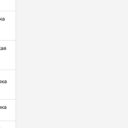
ка
кая
рка
рка