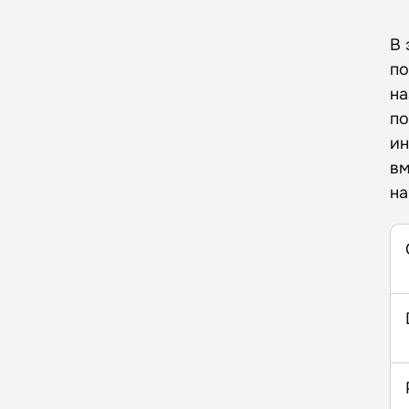
В 
по
на
по
ин
вм
на