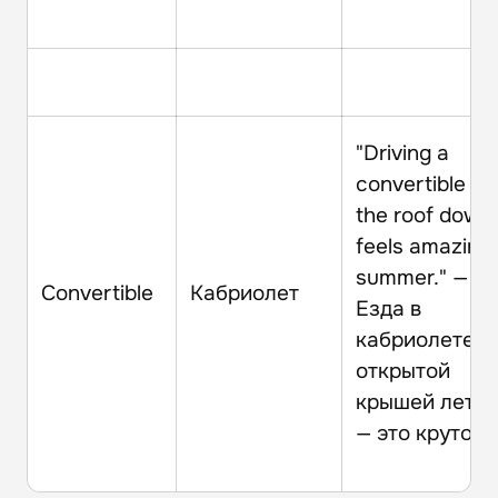
"Driving a
convertible wi
the roof down
feels amazing 
summer." —
Convertible
Кабриолет
Езда в
кабриолете с
открытой
крышей лето
— это круто!