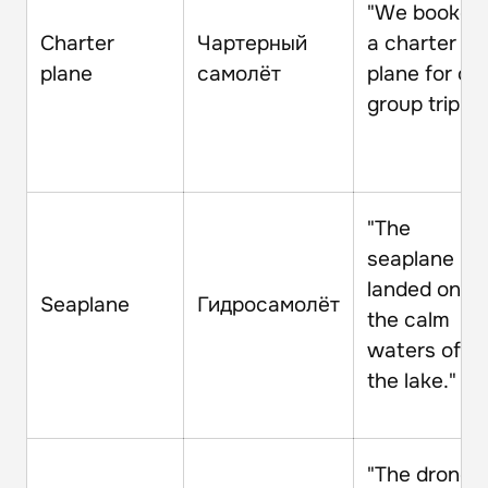
"We booked
Charter
Чартерный
a charter
plane
самолёт
plane for ou
group trip."
"The
seaplane
landed on
Seaplane
Гидросамолёт
the calm
waters of
the lake."
"The drone