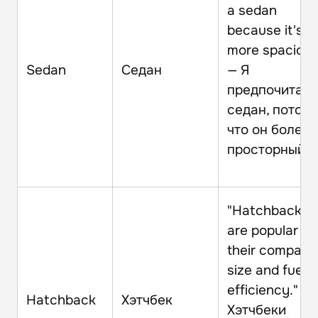
a sedan
because it's
more spacious
Sedan
Седан
— Я
предпочитаю
седан, потом
что он более
просторный.
"Hatchbacks
are popular fo
their compact
size and fuel
efficiency." —
Hatchback
Хэтчбек
Хэтчбеки