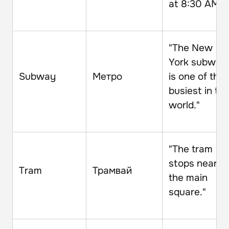
at 8:30 AM."
"The New
York subway
Subway
Метро
is one of the
busiest in th
world."
"The tram
stops near
Tram
Трамвай
the main
square."