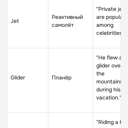
"Private jets
Реактивный
are popular
Jet
самолёт
among
celebrities."
"He flew a
glider over
the
Glider
Планёр
mountains
during his
vacation."
"Riding a ho