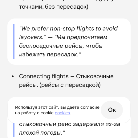
точками, без пересадок)
"We prefer non-stop flights to avoid
layovers." — "Мы предпочитаем
беспосадочные рейсы, чтобы
избежать пересадок."
Connecting flights — Стыковочные
рейсы. (рейсы с пересадкой)
"Our connecting flight was delayed
Используя этот сайт, вы даете согласие
Ок
на работу с cookie
сookies
.
due to bad weather." — "Наш
стыковочный рейс задержали из-за
плохой погоды."