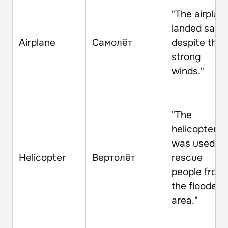
"The airplan
landed safel
Airplane
Самолёт
despite the
strong
winds."
"The
helicopter
was used to
Helicopter
Вертолёт
rescue
people from
the flooded
area."