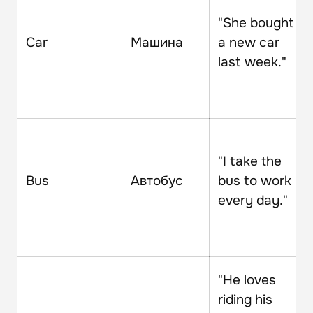
"She bought
Car
Машина
a new car
last week."
"I take the
Bus
Автобус
bus to work
every day."
"He loves
riding his