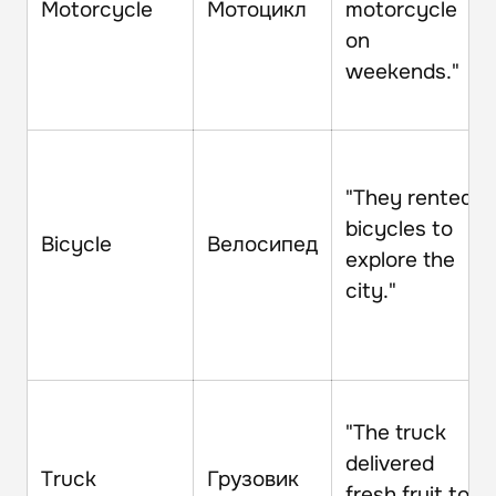
Motorcycle
Мотоцикл
motorcycle
on
weekends."
"They rented
bicycles to
Bicycle
Велосипед
explore the
city."
"The truck
delivered
Truck
Грузовик
fresh fruit to