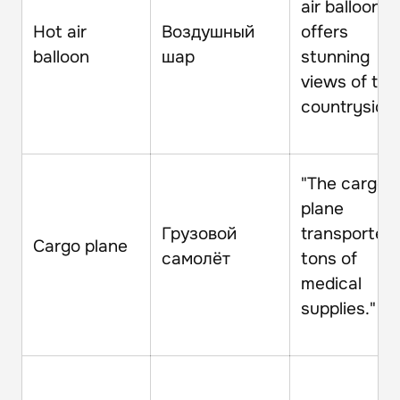
air balloon
Hot air
Воздушный
offers
balloon
шар
stunning
views of the
countryside.
"The cargo
plane
Грузовой
transported
Cargo plane
самолёт
tons of
medical
supplies."