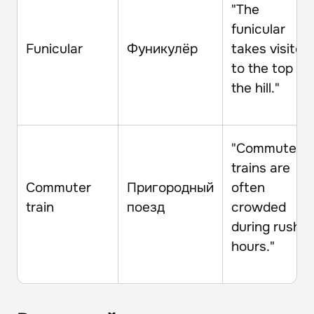
"The
funicular
Funicular
Фуникулёр
takes visitor
to the top of
the hill."
"Commuter
trains are
Commuter
Пригородный
often
train
поезд
crowded
during rush
hours."