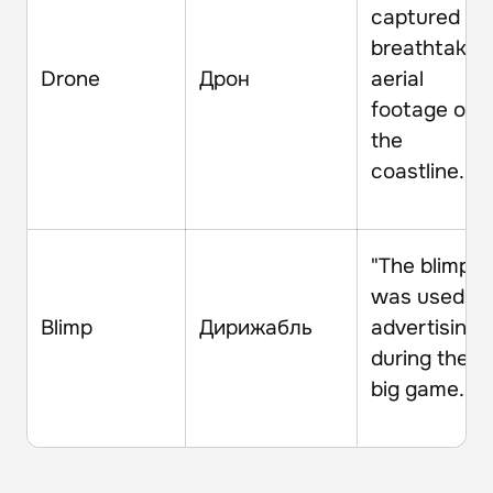
captured
breathtakin
Drone
Дрон
aerial
footage of
the
coastline."
"The blimp
was used fo
Blimp
Дирижабль
advertising
during the
big game."