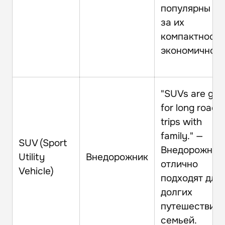
популярны из
за их
компактности
экономичност
"SUVs are gre
for long road
trips with
family." —
SUV (Sport
Внедорожник
Utility
Внедорожник
отлично
Vehicle)
подходят для
долгих
путешествий 
семьей.