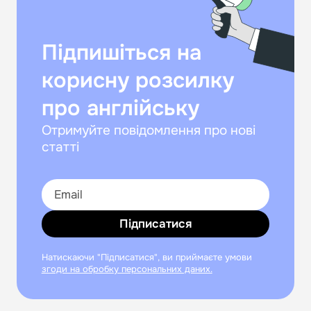
Підпишіться на
корисну розсилку
про англійську
Отримуйте повідомлення про нові
статті
Підписатися
Натискаючи "Підписатися", ви приймаєте умови
згоди на обробку персональних даних.