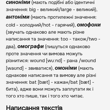
(мають подібні або ідентичні
синоніми
значення: big - великий/large - великий),
(мають протилежні значення:
антоніми
cold - холодний/hot - гарячий),
омофони
(звучать однаково але мають різне
написання та значення: too - також/two -
два),
(пишуться однаково
омографи
проте значення чи вимова можуть
різнитися: wound [wuːnd] - рана /wound
[waʊnd] - звиватися),
(мають
омоніми
однакове написання та вимову але різні
значення: bat [bæt] - кажан/bat [bæt] -
бита), адже вони можуть заплутати як і
того хто пише, так і того хто читає.
Написання текстів