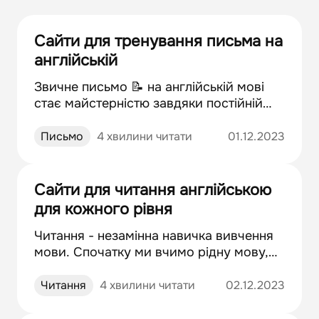
Сайти для тренування письма на
англійській
Звичне письмо 📝 на англійській мові
стає майстерністю завдяки постійній
практиці. Але як зробити тренування
цікавим та захоплюючим? Існують
Письмо
4 хвилини читати
01.12.2023
неймовірні інтерактивні ресурси, які
перетворюють навчання на неповторну
подорож.
Сайти для читання англійською
для кожного рівня
Читання - незамінна навичка вивчення
мови. Спочатку ми вчимо рідну мову,
читаючи казки та оповідання, а потім і
іноземну, проте вже обираючи
Читання
4 хвилини читати
02.12.2023
літературу згідно наших уподобань.