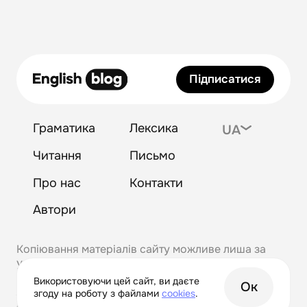
Підписатися
Граматика
Лексика
UA
Читання
Письмо
Про нас
Контакти
Автори
Копіювання матеріалів сайту можливе лиша за
умови прямого активного посилання на
englishblog@com.ua
Використовуючи цей сайт, ви даєте
Ок
Політика конфіденційності
згоду на роботу з файлами
сookies
.
Розробка та просування.